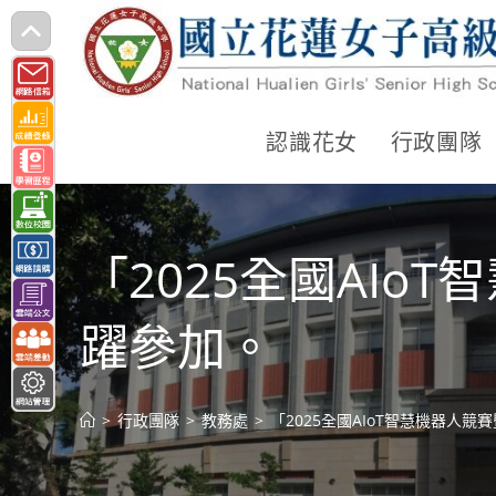
跳
轉
至
主
認識花女
行政團隊
要
內
容
「2025全國AI
躍參加。
>
行政團隊
>
教務處
>
「2025全國AIoT智慧機器人