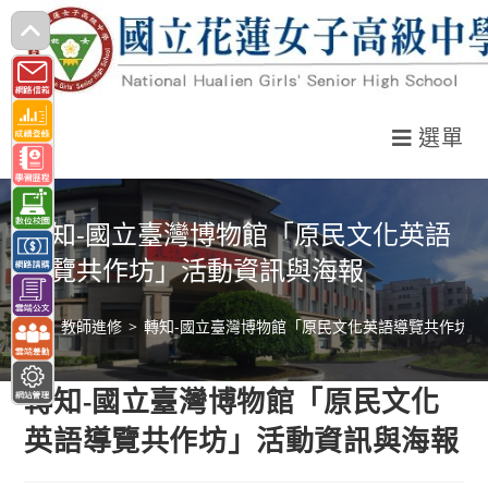
跳
轉
至
主
選單
要
內
容
轉知-國立臺灣博物館「原民文化英語
導覽共作坊」活動資訊與海報
>
教師進修
>
轉知-國立臺灣博物館「原民文化英語導覽共作坊」
轉知-國立臺灣博物館「原民文化
英語導覽共作坊」活動資訊與海報