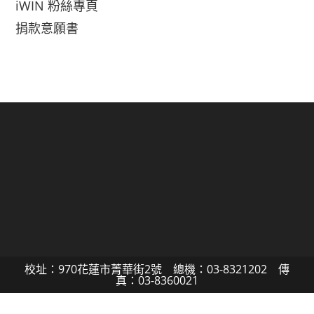
iWIN 粉絲專頁
捐款意願書
校址：970花蓮市菁華街2號 總機：03-8321202 傳
真：03-8360021