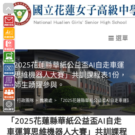
跳
轉
至
主
選單
要
內
容
「2025花蓮縣華紙公益盃AI自走車運
算思維機器人大賽」共訓課程表1份，
請師生踴躍參與。
>
行政團隊
>
教務處
>
「2025花蓮縣華紙公益盃AI自走車運
「2025花蓮縣華紙公益盃AI自走
車運算思維機器人大賽」共訓課程