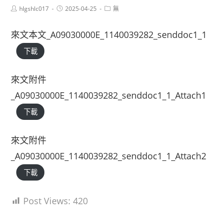
Post
Post
Post
hlgshlc017
2025-04-25
無
author:
published:
category:
來文本文_A09030000E_1140039282_senddoc1_1
下載
來文附件
_A09030000E_1140039282_senddoc1_1_Attach1
下載
來文附件
_A09030000E_1140039282_senddoc1_1_Attach2
下載
Post Views:
420