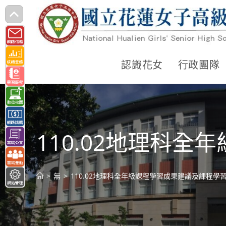
跳
轉
至
主
認識花女
行政團隊
要
內
容
110.02地理科
>
無
>
110.02地理科全年級課程學習成果建議及課程學