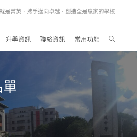
就是菁英．攜手邁向卓越．創造全是贏家的學校
升學資訊
聯絡資訊
常用功能
名單