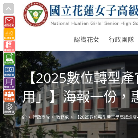
跳
轉
至
主
認識花女
行政團隊
要
內
容
【2025數位轉型
用」】海報一份，
>
行政團隊
>
教務處
>
【2025數位轉型產官學高峰論