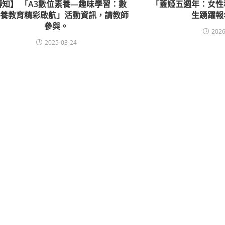
轉知】 「A3數位素養—趣味學習：數
「蓋婭五週年：女性
素養教育精彩啟航」活動資訊，請教師
生踴躍報
參與。
2026
2025-03-24