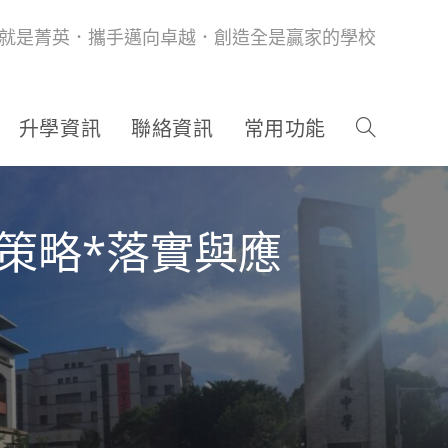
就是菁英．攜手邁向卓越．創造全是贏家的學校
升學資訊
聯絡資訊
常用功能
與策略*落實與應
。