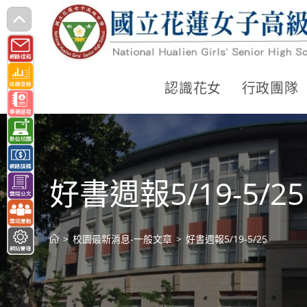
跳
轉
至
主
認識花女
行政團隊
要
內
容
好書週報5/19-5/25
>
校園最新消息-一般文章
>
好書週報5/19-5/25