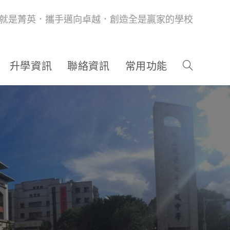
就是菁英．攜手邁向卓越．創造全是贏家的學校
升學資訊
聯絡資訊
常用功能