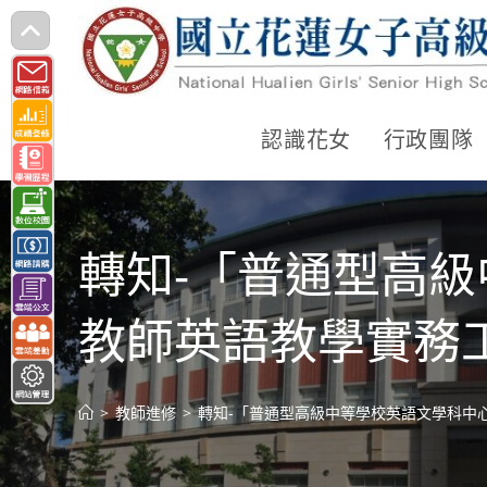
跳
轉
至
主
認識花女
行政團隊
要
內
容
轉知-「普通型高級
教師英語教學實務
>
教師進修
>
轉知-「普通型高級中等學校英語文學科中