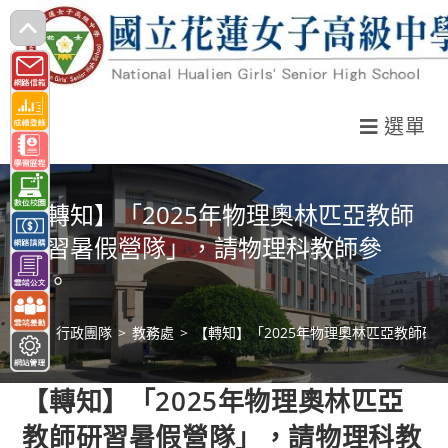
跳
轉
至
主
選單
要
內
容
【轉知】「2025年物理奧林匹亞教師
研習暑假營隊」，請物理科教師參
加。
>
行政團隊
>
教務處
>
【轉知】「2025年物理奧林匹亞教師研
【轉知】「2025年物理奧林匹亞
教師研習暑假營隊」，請物理科教