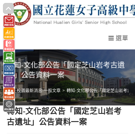
跳
轉
至
主
選單
要
內
容
轉知-文化部公告「國定芝山岩考古遺
址」公告資料一案
>
校園最新消息-一般文章
>
轉知-文化部公告「國定芝山岩考古
轉知-文化部公告「國定芝山岩考
古遺址」公告資料一案