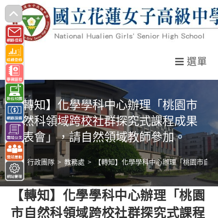
跳
轉
至
主
選單
要
內
容
【轉知】化學學科中心辦理「桃園市
自然科領域跨校社群探究式課程成果
發表會」，請自然領域教師參加。
>
行政團隊
>
教務處
>
【轉知】化學學科中心辦理「桃園市自然
【轉知】化學學科中心辦理「桃園
市自然科領域跨校社群探究式課程