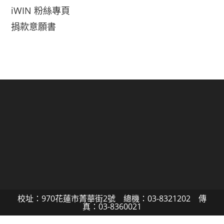
iWIN 粉絲專頁
捐款意願書
校址：970花蓮市菁華街2號 總機：03-8321202 傳
真：03-8360021