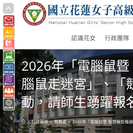
跳
轉
至
主
認識花女
行政團隊
要
內
2026年「電腦鼠
容
腦鼠走迷宮」、「
動，請師生踴躍報
>
行政團隊
>
教務處
>
2026年「電腦鼠暨 智慧輪型