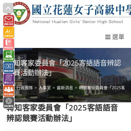
跳
轉
至
主
選單
要
內
容
轉知客家委員會「2025客語語音辨認
競賽活動辦法」
>
行政團隊
>
人事室
>
最新消息
>
轉知客家委員會「2025客
轉知客家委員會「2025客語語音
辨認競賽活動辦法」