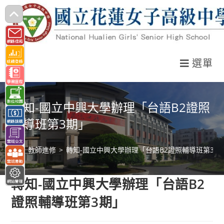
跳
轉
至
主
選單
要
內
容
轉知-國立中興大學辦理「台語B2證照
輔導班第3期」
>
教師進修
>
轉知-國立中興大學辦理「台語B2證照輔導班第3期
轉知-國立中興大學辦理「台語B2
證照輔導班第3期」