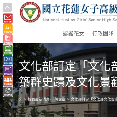
跳
轉
至
主
認識花女
行政團隊
要
內
容
文化部訂定「文化
築群史蹟及文化景
>
校園最新消息-一般文章
>
文化部訂定「文化部文化資