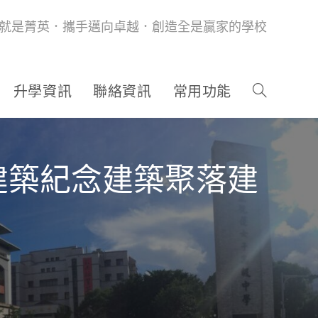
就是菁英．攜手邁向卓越．創造全是贏家的學校
升學資訊
聯絡資訊
常用功能
建築紀念建築聚落建
」