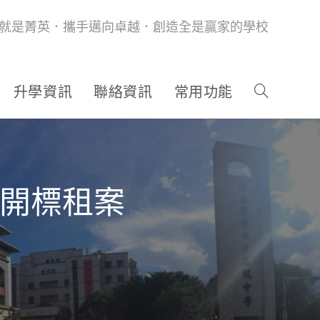
就是菁英．攜手邁向卓越．創造全是贏家的學校
升學資訊
聯絡資訊
常用功能
公開標租案