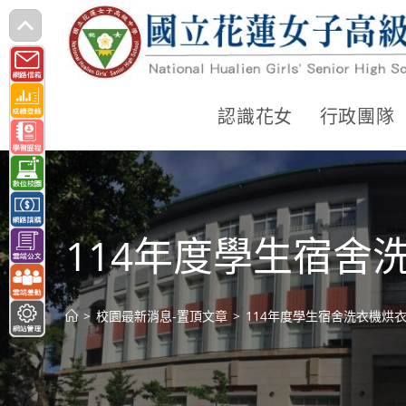
跳
轉
至
主
認識花女
行政團隊
要
內
容
114年度學生宿舍
>
校園最新消息-置頂文章
>
114年度學生宿舍洗衣機烘