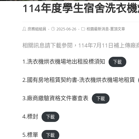
114年度學生宿舍洗衣
Post
Post
Post
庶務組組員
2025-06-26
校園最新消息-置頂文章
author:
published:
category:
相關訊息請下載參閱，114年7月11日補上傳
1.洗衣機烘衣機場地出租投標須知
下載
2.國有房地租賃契約書-洗衣機烘衣機場地租賃
3.廠商繳驗資格文件審查表
下載
4.標封
下載
5.標單
下載