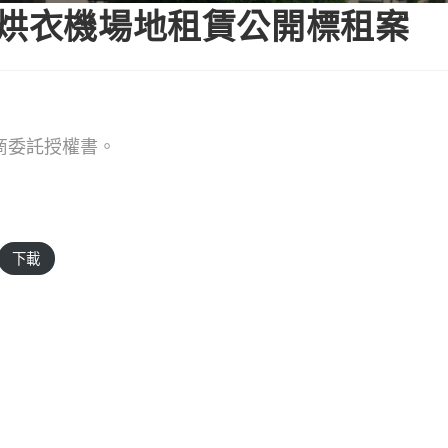
機烘衣機場地租賃公開標租案
廠商委託授權書。
下載