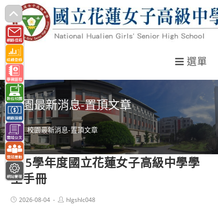
跳
轉
至
主
選單
要
內
容
校園最新消息-置頂文章
>
校園最新消息-置頂文章
115學年度國立花蓮女子高級中學學
生手冊
Post
Post
2026-08-04
hlgshlc048
published:
author: