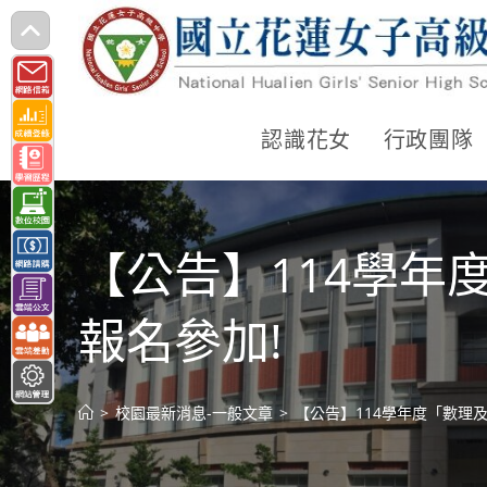
跳
轉
至
主
認識花女
行政團隊
要
內
容
【公告】114學
報名參加!
>
校園最新消息-一般文章
>
【公告】114學年度「數理