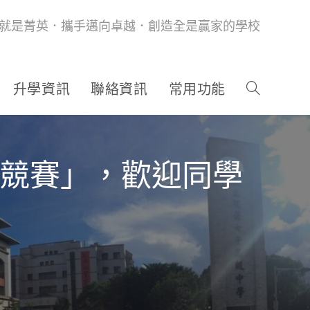
就是菁英．攜手邁向卓越．創造全是贏家的學校
升學資訊
聯絡資訊
常用功能
力競賽」，歡迎同學