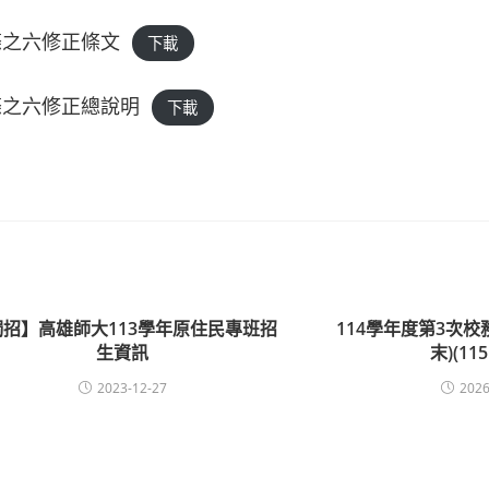
條之六修正條文
下載
條之六修正總說明
下載
獨招】高雄師大113學年原住民專班招
114學年度第3次校務
生資訊
末)(115
2023-12-27
2026