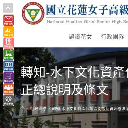
跳
轉
至
主
認識花女
行政團隊
要
內
容
轉知-水下文化資
正總說明及條文
>
行政團隊
>
轉知-水下文化資產保護區劃設及管理辦法