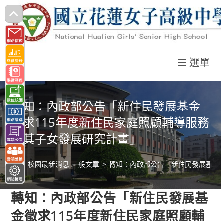
跳
轉
至
主
選單
要
內
容
轉知：內政部公告「新住民發展基金
徵求115年度新住民家庭照顧輔導服務
及其子女發展研究計畫」
>
校園最新消息-一般文章
>
轉知：內政部公告「新住民發展基金
轉知：內政部公告「新住民發展基
金徵求115年度新住民家庭照顧輔