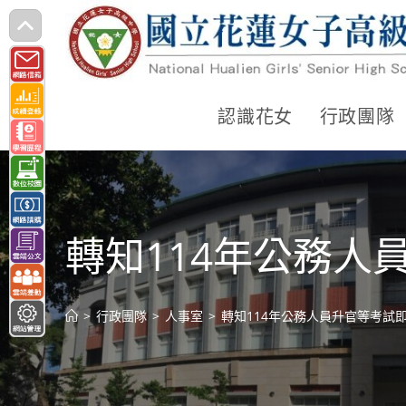
跳
轉
至
主
認識花女
行政團隊
要
內
容
轉知114年公務人
>
行政團隊
>
人事室
>
轉知114年公務人員升官等考試