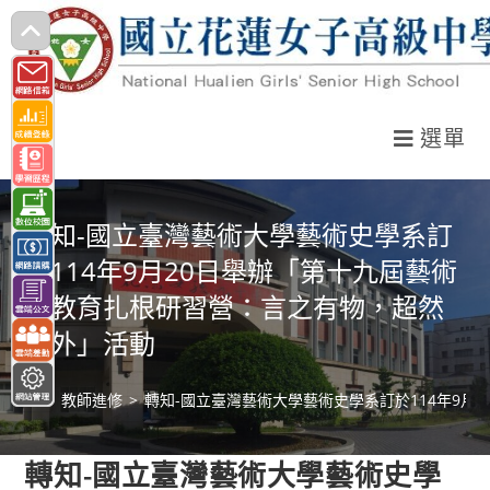
跳
轉
至
主
選單
要
內
容
轉知-國立臺灣藝術大學藝術史學系訂
於114年9月20日舉辦「第十九屆藝術
史教育扎根研習營：言之有物，超然
物外」活動
>
教師進修
>
轉知-國立臺灣藝術大學藝術史學系訂於114年9
轉知-國立臺灣藝術大學藝術史學