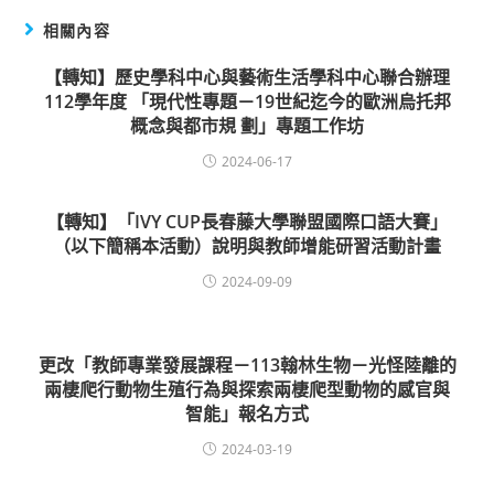
相關內容
【轉知】歷史學科中心與藝術生活學科中心聯合辦理
112學年度 「現代性專題－19世紀迄今的歐洲烏托邦
概念與都市規 劃」專題工作坊
2024-06-17
【轉知】「IVY CUP長春藤大學聯盟國際口語大賽」
（以下簡稱本活動）說明與教師增能研習活動計畫
2024-09-09
更改「教師專業發展課程－113翰林生物－光怪陸離的
兩棲爬行動物生殖行為與探索兩棲爬型動物的感官與
智能」報名方式
2024-03-19