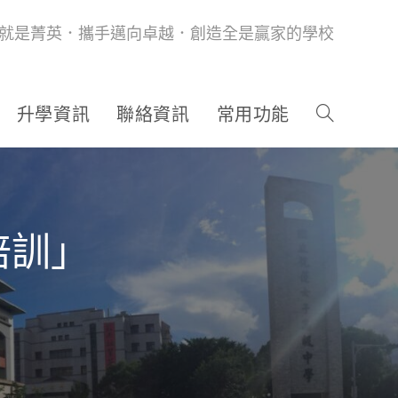
就是菁英．攜手邁向卓越．創造全是贏家的學校
升學資訊
聯絡資訊
常用功能
培訓」