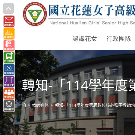
跳
轉
至
主
認識花女
行政團隊
要
內
容
轉知-「114學年
>
教師進修
>
轉知-「114學年度第屆數位核心種子教師