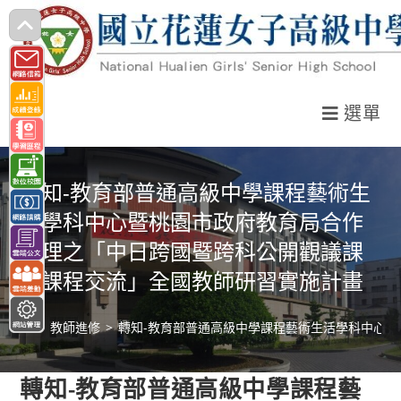
跳
轉
至
主
選單
要
內
容
轉知-教育部普通高級中學課程藝術生
活學科中心暨桃園市政府教育局合作
辦理之「中日跨國暨跨科公開觀議課
與課程交流」全國教師研習實施計畫
>
教師進修
>
轉知-教育部普通高級中學課程藝術生活學科中心
轉知-教育部普通高級中學課程藝