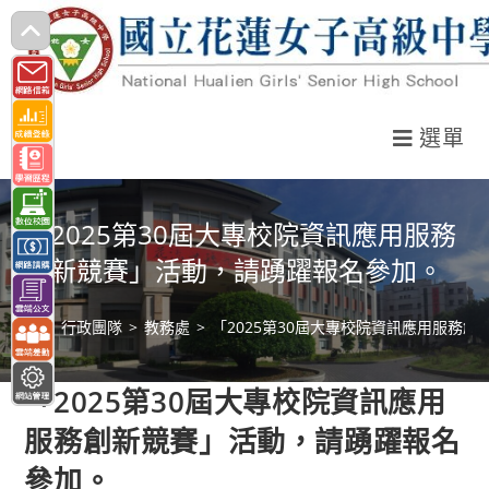
跳
轉
至
主
選單
要
內
容
「2025第30屆大專校院資訊應用服務
創新競賽」活動，請踴躍報名參加。
>
行政團隊
>
教務處
>
「2025第30屆大專校院資訊應用服務
「2025第30屆大專校院資訊應用
服務創新競賽」活動，請踴躍報名
參加。