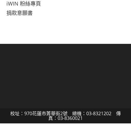
iWIN 粉絲專頁
捐款意願書
校址：970花蓮市菁華街2號 總機：03-8321202 傳
真：03-8360021