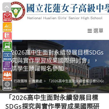
跳
轉
至
主
選單
要
內
容
「2026高中生面對永續發展目標SDGs
探究與實作學習成果國際研討會」，
敬請學生踴躍報名參加。
>
行政團隊
>
教務處
>
「2026高中生面對永續發展目標SDG
「2026高中生面對永續發展目標
SDGs探究與實作學習成果國際研