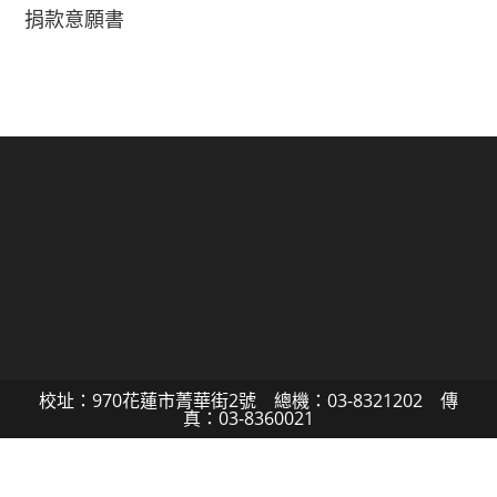
捐款意願書
校址：970花蓮市菁華街2號 總機：03-8321202 傳
真：03-8360021