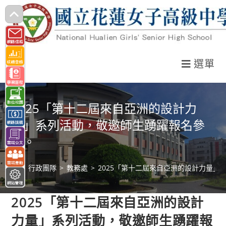
跳
轉
至
主
選單
要
內
容
2025「第十二屆來自亞洲的設計力
量」系列活動，敬邀師生踴躍報名參
與。
>
行政團隊
>
教務處
>
2025「第十二屆來自亞洲的設計力量」
2025「第十二屆來自亞洲的設計
力量」系列活動，敬邀師生踴躍報