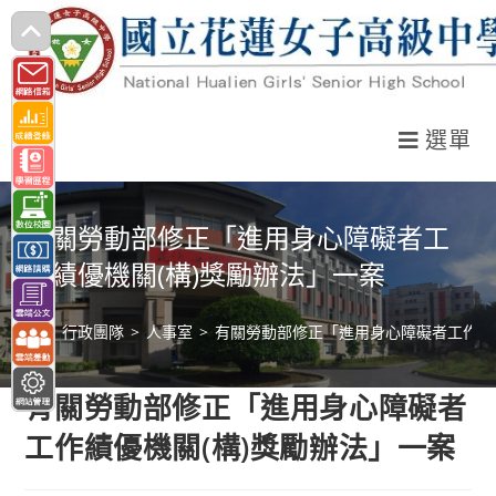
跳
轉
至
主
選單
要
內
容
有關勞動部修正「進用身心障礙者工
作績優機關(構)獎勵辦法」一案
>
行政團隊
>
人事室
>
有關勞動部修正「進用身心障礙者工作績
有關勞動部修正「進用身心障礙者
工作績優機關(構)獎勵辦法」一案