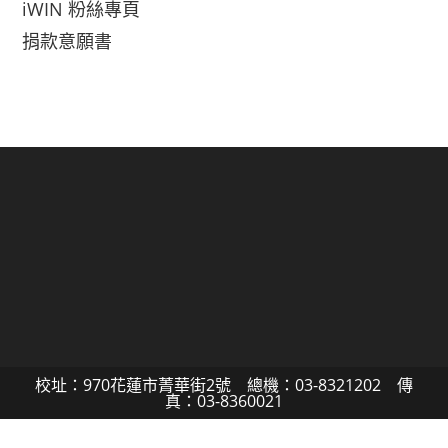
iWIN 粉絲專頁
捐款意願書
校址：970花蓮市菁華街2號 總機：03-8321202 傳
真：03-8360021