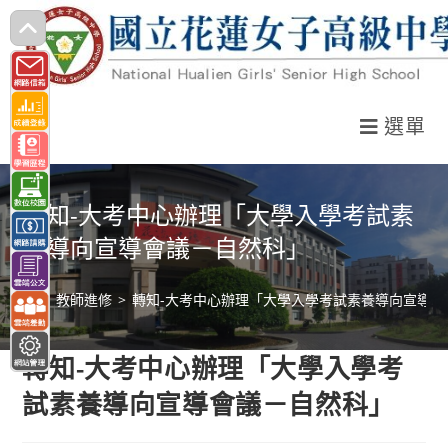
跳
轉
至
主
選單
要
內
容
轉知-大考中心辦理「大學入學考試素
養導向宣導會議－自然科」
>
教師進修
>
轉知-大考中心辦理「大學入學考試素養導向宣導會
轉知-大考中心辦理「大學入學考
試素養導向宣導會議－自然科」