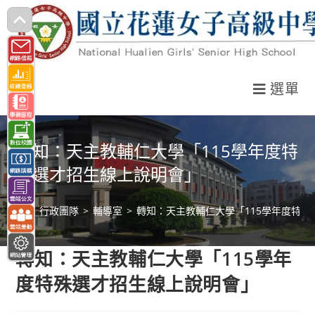
跳
轉
至
主
選單
要
內
容
轉知：天主教輔仁大學「115學年度特
殊選才招生線上說明會」
>
行政團隊
>
輔導室
>
轉知：天主教輔仁大學「115學年度特
轉知：天主教輔仁大學「115學年
度特殊選才招生線上說明會」