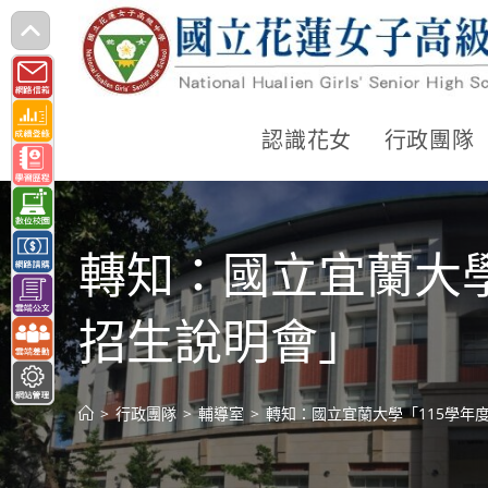
跳
轉
至
主
認識花女
行政團隊
要
內
容
轉知：國立宜蘭大
招生說明會」
>
行政團隊
>
輔導室
>
轉知：國立宜蘭大學「115學年