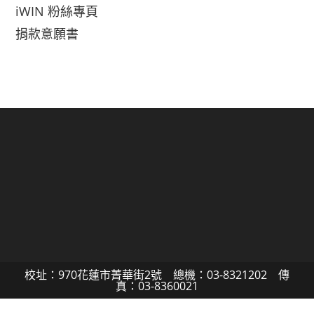
iWIN 粉絲專頁
捐款意願書
校址：970花蓮市菁華街2號 總機：03-8321202 傳
真：03-8360021