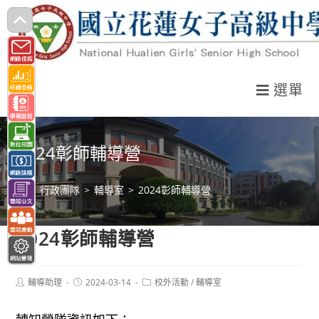
跳
轉
至
主
選單
要
內
容
2024彰師輔導營
>
行政團隊
>
輔導室
>
2024彰師輔導營
2024彰師輔導營
Post
Post
Post
輔導助理
2024-03-14
校外活動
/
輔導室
author:
published:
category: