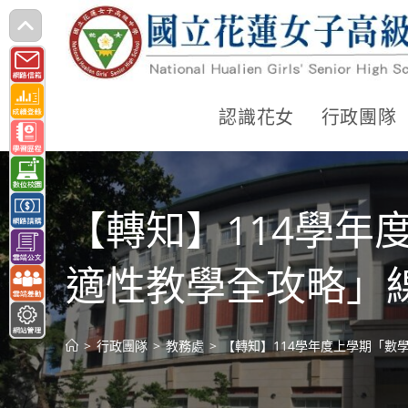
跳
轉
至
主
認識花女
行政團隊
要
內
容
【轉知】114學年
適性教學全攻略」
>
行政團隊
>
教務處
>
【轉知】114學年度上學期「數