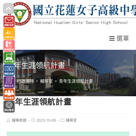
跳
轉
至
主
選單
要
內
容
青年生涯領航計畫
>
行政團隊
>
輔導室
>
青年生涯領航計畫
青年生涯領航計畫
Post
Post
Post
輔導助理
2025-10-09
輔導室
author:
published:
category: