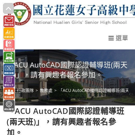
跳
轉
至
主
選單
要
內
容
「ACU AutoCAD國際認證輔導班(兩天
班)」，請有興趣者報名參加。
>
行政團隊
>
教務處
>
「ACU AutoCAD國際認證輔導班(兩
「ACU AutoCAD國際認證輔導班
(兩天班)」，請有興趣者報名參
加。