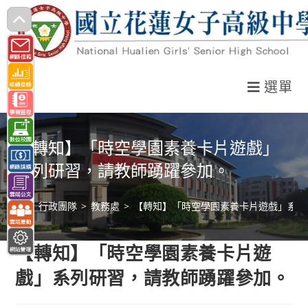
跳
轉
至
主
選單
要
內
容
【轉知】「時空學園素養卡片遊戲」
系列研習，請教師踴躍參加。
>
行政團隊
>
教務處
>
【轉知】「時空學園素養卡片遊戲」系列
【轉知】「時空學園素養卡片遊
戲」系列研習，請教師踴躍參加。