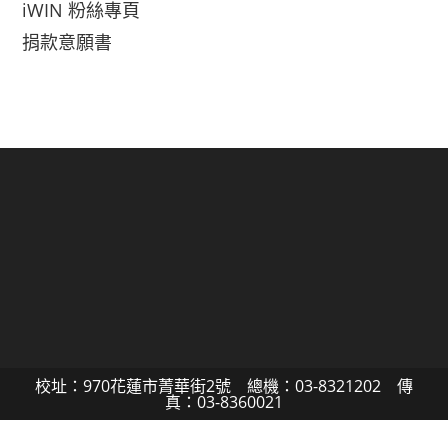
iWIN 粉絲專頁
捐款意願書
校址：970花蓮市菁華街2號 總機：03-8321202 傳
真：03-8360021