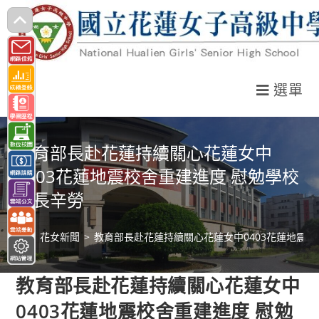
跳
轉
至
主
選單
要
內
容
教育部長赴花蓮持續關心花蓮女中
0403花蓮地震校舍重建進度 慰勉學校
師長辛勞
>
花女新聞
>
教育部長赴花蓮持續關心花蓮女中0403花蓮地震校
教育部長赴花蓮持續關心花蓮女中
0403花蓮地震校舍重建進度 慰勉