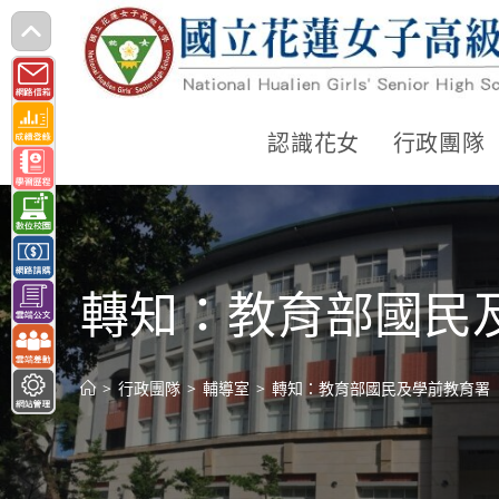
跳
轉
至
主
認識花女
行政團隊
要
內
容
轉知：教育部國民
>
行政團隊
>
輔導室
>
轉知：教育部國民及學前教育署「