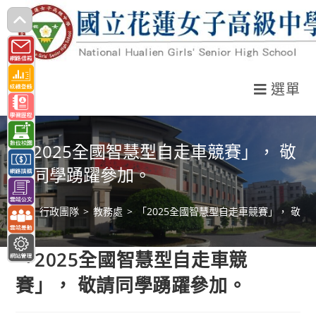
跳
轉
至
主
選單
要
內
容
「2025全國智慧型自走車競賽」， 敬
請同學踴躍參加。
>
行政團隊
>
教務處
>
「2025全國智慧型自走車競賽」， 敬
「2025全國智慧型自走車競
賽」， 敬請同學踴躍參加。