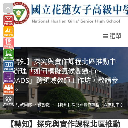
跳
轉
至
主
選單
要
內
容
【轉知】探究與實作課程北區推動中
心辦理「如何模擬氣候變遷-En-
ROADS」跨領域教師工作坊，敬請參
閱。
>
行政團隊
>
教務處
>
【轉知】探究與實作課程北區推動中心辦理
【轉知】探究與實作課程北區推動