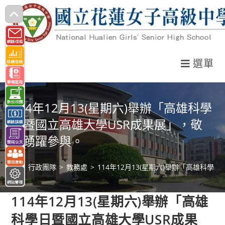
跳
轉
至
主
選單
要
內
容
114年12月13(星期六)舉辦「高雄科學
日暨國立高雄大學USR成果展」，敬
邀踴躍參與。
>
行政團隊
>
教務處
>
114年12月13(星期六)舉辦「高雄科
114年12月13(星期六)舉辦「高雄
科學日暨國立高雄大學USR成果