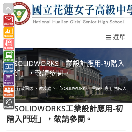
跳
轉
至
主
選單
要
內
容
「SOLIDWORKS工業設計應用-初階入
門班」，敬請參閱。
>
行政團隊
>
教務處
>
「SOLIDWORKS工業設計應用-初階入
「SOLIDWORKS工業設計應用-初
階入門班」，敬請參閱。