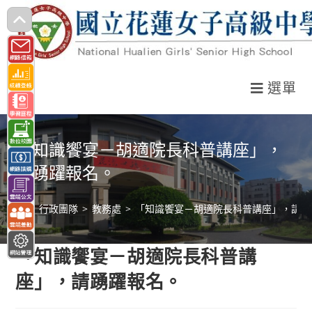
跳
轉
至
主
選單
要
內
容
「知識饗宴－胡適院長科普講座」，
請踴躍報名。
>
行政團隊
>
教務處
>
「知識饗宴－胡適院長科普講座」，請踴
「知識饗宴－胡適院長科普講
座」，請踴躍報名。