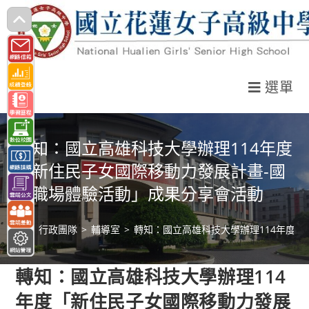
跳
轉
至
主
選單
要
內
容
轉知：國立高雄科技大學辦理114年度
「新住民子女國際移動力發展計畫-國
際職場體驗活動」成果分享會活動
>
行政團隊
>
輔導室
>
轉知：國立高雄科技大學辦理114年度
轉知：國立高雄科技大學辦理114
年度「新住民子女國際移動力發展