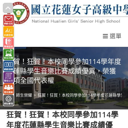
跳
轉
至
主
選單
要
內
容
狂賀！狂賀！本校同學參加114學年度
花蓮縣學生音樂比賽成績優異，榮獲
十項全國代表權
>
師生榮耀
>
狂賀！狂賀！本校同學參加114學年度花蓮縣學生
狂賀！狂賀！本校同學參加114學
年度花蓮縣學生音樂比賽成績優