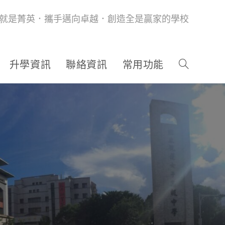
就是菁英．攜手邁向卓越．創造全是贏家的學校
升學資訊
聯絡資訊
常用功能