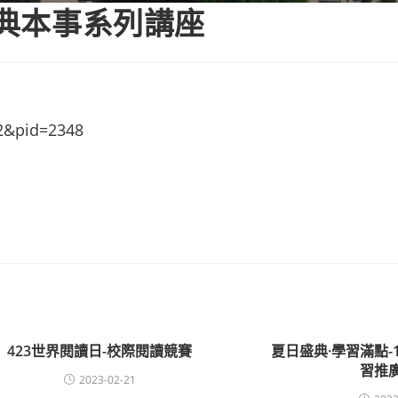
金典本事系列講座
=2&pid=2348
423世界閱讀日-校際閱讀競賽
夏日盛典·學習滿點-
習推
2023-02-21