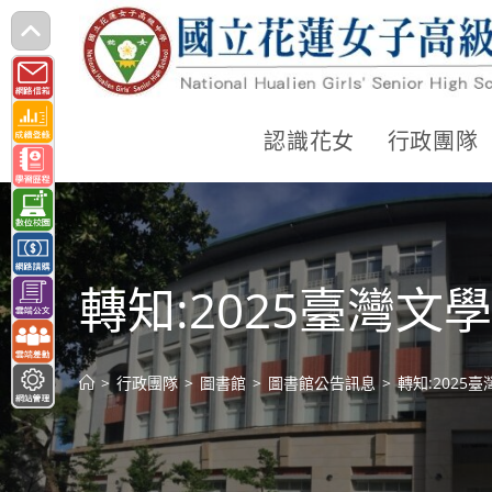
跳
轉
至
主
認識花女
行政團隊
要
內
容
轉知:2025臺灣
>
行政團隊
>
圖書館
>
圖書館公告訊息
>
轉知:202