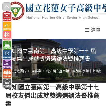
跳
轉
至
主
選單
要
內
容
轉知國立臺南第一高級中學第十七屆
校友傑出成就獎遴選辦法暨推薦書
>
行政團隊
>
人事室
>
轉知國立臺南第一高級中學第十七屆校友
轉知國立臺南第一高級中學第十七
屆校友傑出成就獎遴選辦法暨推薦
書