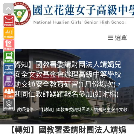
跳
轉
至
主
選單
要
內
容
【轉知】國教署委請財團法人靖娟兒
童安全文教基金會辦理高級中等學校
推動交通安全教育研習(1月份場次)，
歡迎同仁教師踴躍報名參加(如附檔)
>
教師進修
>
【轉知】國教署委請財團法人靖娟兒童安全文教基金
【轉知】國教署委請財團法人靖娟