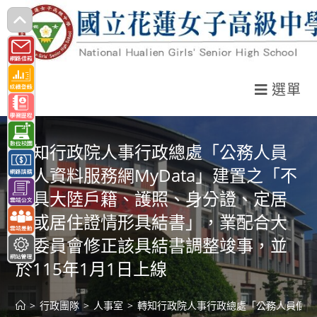
跳
轉
至
主
選單
要
內
容
轉知行政院人事行政總處「公務人員
個人資料服務網MyData」建置之「不
得具大陸戶籍、護照、身分證、定居
證或居住證情形具結書」，業配合大
陸委員會修正該具結書調整竣事，並
於115年1月1日上線
>
行政團隊
>
人事室
>
轉知行政院人事行政總處「公務人員個人資